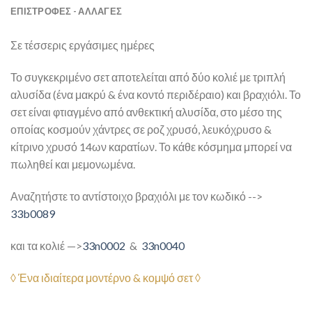
ΕΠΙΣΤΡΟΦΕΣ - ΑΛΛΑΓΕΣ
Σε τέσσερις εργάσιμες ημέρες
Το συγκεκριμένο σετ αποτελείται από δύο κολιέ με τριπλή
αλυσίδα (ένα μακρύ & ένα κοντό περιδέραιο) και βραχιόλι. Το
σετ είναι φτιαγμένο από ανθεκτική αλυσίδα, στο μέσο της
οποίας κοσμούν χάντρες σε ροζ χρυσό, λευκόχρυσο &
κίτρινο χρυσό 14ων καρατίων. Το κάθε κόσμημα μπορεί να
πωληθεί και μεμονωμένα.
Αναζητήστε το αντίστοιχο βραχιόλι με τον κωδικό -->
33b0089
και τα κολιέ —>
33n0002
&
33n0040
◊ Ένα ιδιαίτερα μοντέρνο & κομψό σετ ◊