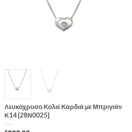
Λευκόχρυσο Κολιέ Καρδιά με Μπριγιάν
Κ14 [28Ν0025]