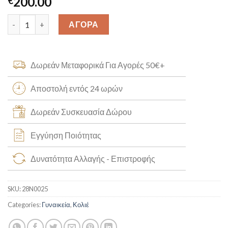
200.00
€
Λευκόχρυσο Κολιέ Καρδιά με Μπριγιάν Κ14 [28Ν0025] quantity
ΑΓΟΡΑ
Δωρεάν Μεταφορικά Για Αγορές 50€+
Αποστολή εντός 24 ωρών
Δωρεάν Συσκευασία Δώρου
Εγγύηση Ποιότητας
Δυνατότητα Αλλαγής - Επιστροφής
SKU:
28N0025
Categories:
Γυναικεία
,
Κολιέ