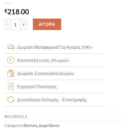
218.00
€
Ανδρικό Festina f20352_3 quantity
ΑΓΟΡΑ
Δωρεάν Μεταφορικά Για Αγορές 50€+
Αποστολή εντός 24 ωρών
Δωρεάν Συσκευασία Δώρου
Εγγύηση Ποιότητας
Δυνατότητα Αλλαγής - Επιστροφής
SKU:
f20352_3
Categories:
Βάπτιση
,
Δώρο Νονού