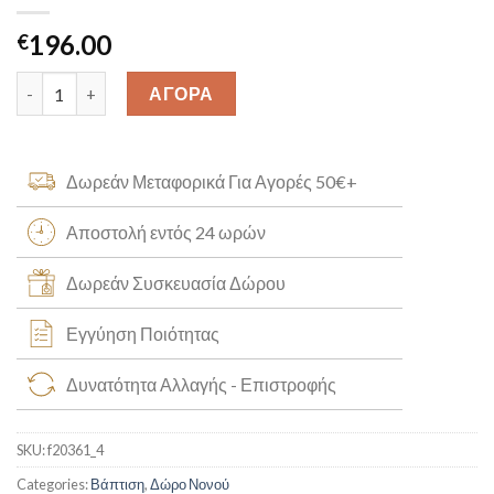
196.00
€
Ανδρικό Festina Classic f20361_4 quantity
ΑΓΟΡΑ
Δωρεάν Μεταφορικά Για Αγορές 50€+
Αποστολή εντός 24 ωρών
Δωρεάν Συσκευασία Δώρου
Εγγύηση Ποιότητας
Δυνατότητα Αλλαγής - Επιστροφής
SKU:
f20361_4
Categories:
Βάπτιση
,
Δώρο Νονού