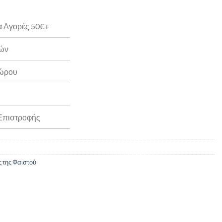
α Αγορές 50€+
ρών
Δώρου
 Επιστροφής
 της Φαιστού