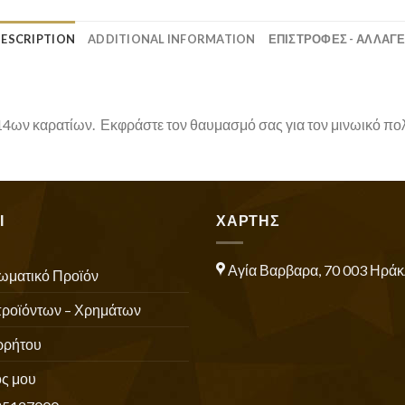
ESCRIPTION
ADDITIONAL INFORMATION
ΕΠΙΣΤΡΟΦΕΣ - ΑΛΛΑΓ
14ων καρατίων. Εκφράστε τον θαυμασμό σας για τον μινωικό πολ
Ι
ΧΑΡΤΗΣ
Αγία Βαρβαρα, 70 003 Ηράκ
ωματικό Προϊόν
προϊόντων – Χρημάτων
ρρήτου
ς μου