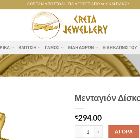
ΔΩΡΕΆΝ ΑΠΟΣΤΟΛΉ ΓΙΑ ΑΓΟΡΈΣ ΑΠΌ 50€ ΚΑΙ ΠΆΝΩ!
ΡΙΚΆ
ΒΆΠΤΙΣΗ
ΓΆΜΟΣ
ΕΊΔΗ ΔΏΡΩΝ
ΕΊΔΗ ΚΑΠΝΙΣΤΟΎ
Μενταγιόν Δίσκ
Add to
294.00
wishlist
€
Μενταγιόν Δίσκος Φαιστού K14
ΑΓΟΡΑ