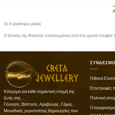
D
Σε 4 εργάσιμες μέρες
Ο Δίσκος της Φαιστού, πλαισιωμένος από ένα χρυσό στεφάνι 
ΣΥΝΔΕΣΜΟ
Πιθανό Ελαττ
Επιστροφές 
Κόσμημα για κάθε σημαντική στιγμή της
Πολιτική απο
ζωής σας .
Γέννηση , Βάπτιση , Αραβώνας , Γάμος .
Ο λογαριασμό
Μοναδικές χειροποίητες δημιουργίες που