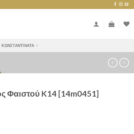
ΚΩΝΣΤΑΝΤΙΝΆΤΑ
ος Φαιστού K14 [14m0451]
 [14m0451] quantity