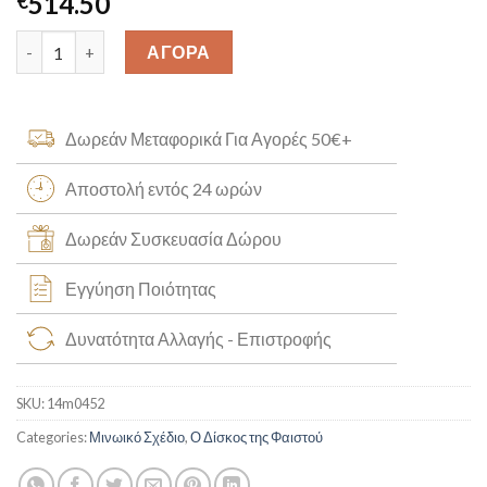
514.50
€
Δίσκος Φαιστού Ανοιγόμενο Μενταγιόν K14 [14m0452] quantity
ΑΓΟΡΑ
Δωρεάν Μεταφορικά Για Αγορές 50€+
Αποστολή εντός 24 ωρών
Δωρεάν Συσκευασία Δώρου
Εγγύηση Ποιότητας
Δυνατότητα Αλλαγής - Επιστροφής
SKU:
14m0452
Categories:
Μινωικό Σχέδιο
,
Ο Δίσκος της Φαιστού