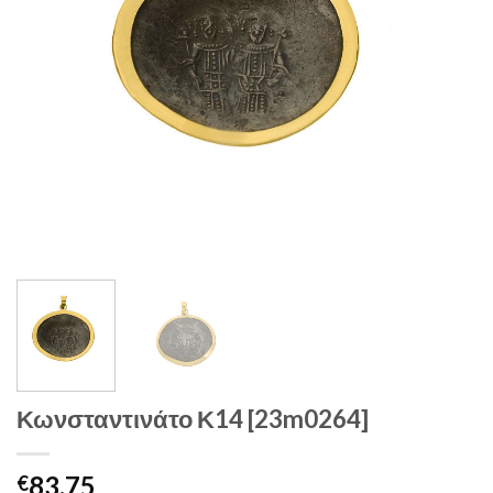
Κωνσταντινάτο Κ14 [23m0264]
83.75
€