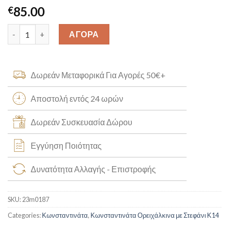
85.00
€
Κωνσταντινάτο Άγιος Γεώργιος Κ14 [23m0187] quantity
ΑΓΟΡΑ
Δωρεάν Μεταφορικά Για Αγορές 50€+
Αποστολή εντός 24 ωρών
Δωρεάν Συσκευασία Δώρου
Εγγύηση Ποιότητας
Δυνατότητα Αλλαγής - Επιστροφής
SKU:
23m0187
Categories:
Κωνσταντινάτα
,
Κωνσταντινάτα Ορειχάλκινα με Στεφάνι Κ14