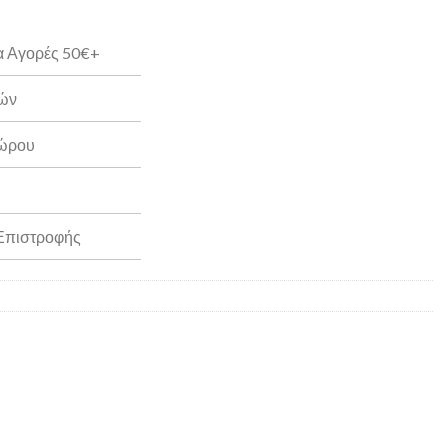
α Αγορές 50€+
ρών
Δώρου
 Επιστροφής