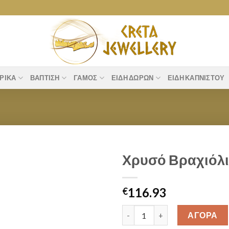
ΡΙΚΆ
ΒΆΠΤΙΣΗ
ΓΆΜΟΣ
ΕΊΔΗ ΔΏΡΩΝ
ΕΊΔΗ ΚΑΠΝΙΣΤΟΎ
Χρυσό Βραχιόλι
Add to
116.93
wishlist
€
Χρυσό Βραχιόλι Μαύρη Ροζέτα 
ΑΓΟΡΑ