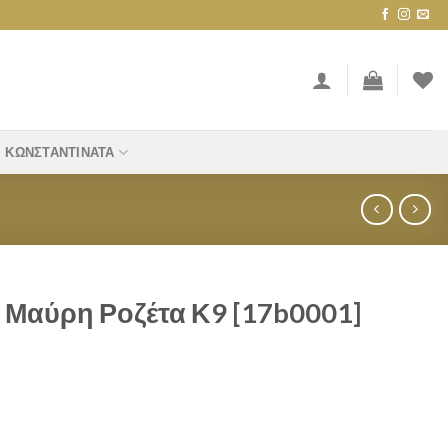
ΚΩΝΣΤΑΝΤΙΝΆΤΑ
 Μαύρη Ροζέτα Κ9 [17b0001]
Κ9 [17b0001] quantity