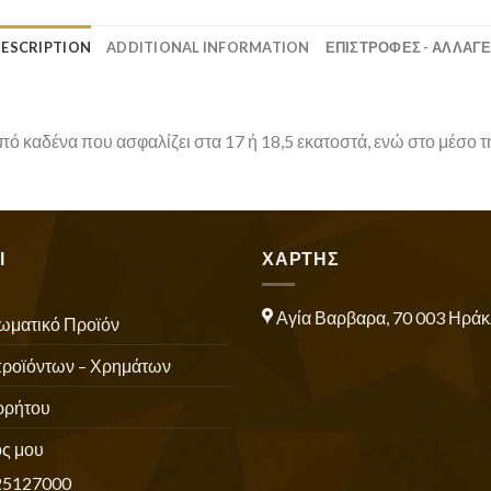
ESCRIPTION
ADDITIONAL INFORMATION
ΕΠΙΣΤΡΟΦΕΣ - ΑΛΛΑΓ
ό καδένα που ασφαλίζει στα 17 ή 18,5 εκατοστά, ενώ στο μέσο τη
Ι
ΧΑΡΤΗΣ
Αγία Βαρβαρα, 70 003 Ηράκ
ωματικό Προϊόν
προϊόντων – Χρημάτων
ρρήτου
ς μου
25127000