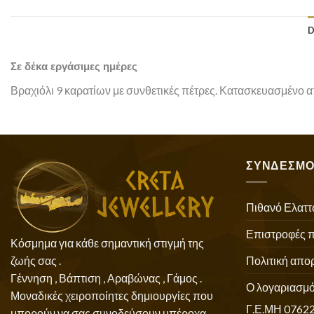
D
Σε δέκα εργάσιμες ημέρες
Βραχιόλι 9 καρατίων με συνθετικές πέτρες. Κατασκευασμένο απ
ΣΥΝΔΕΣΜΟ
Πιθανό Ελαττ
Επιστροφές 
Κόσμημα για κάθε σημαντική στιγμή της
Πολιτική απο
ζωής σας .
Γέννηση , Βάπτιση , Αραβώνας , Γάμος .
Ο λογαριασμό
Μοναδικές χειροποίητες δημιουργίες που
Γ.Ε.ΜΗ 0762
μπορούν να σας συνοδεύσουν υπέροχα