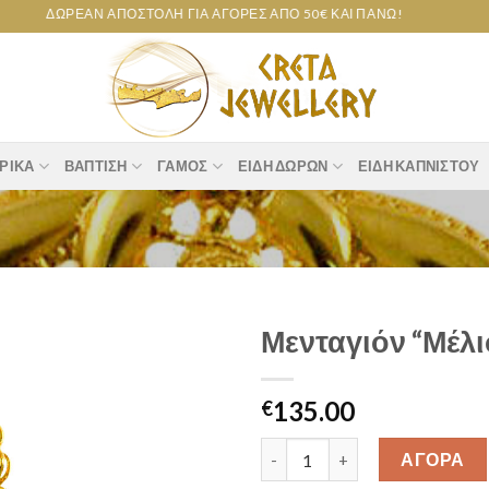
ΔΩΡΕΆΝ ΑΠΟΣΤΟΛΉ ΓΙΑ ΑΓΟΡΈΣ ΑΠΌ 50€ ΚΑΙ ΠΆΝΩ!
ΡΙΚΆ
ΒΆΠΤΙΣΗ
ΓΆΜΟΣ
ΕΊΔΗ ΔΏΡΩΝ
ΕΊΔΗ ΚΑΠΝΙΣΤΟΎ
Μενταγιόν “Μέλ
Add to
135.00
wishlist
€
Μενταγιόν "Μέλισσα" Κ14 [21M
ΑΓΟΡΑ