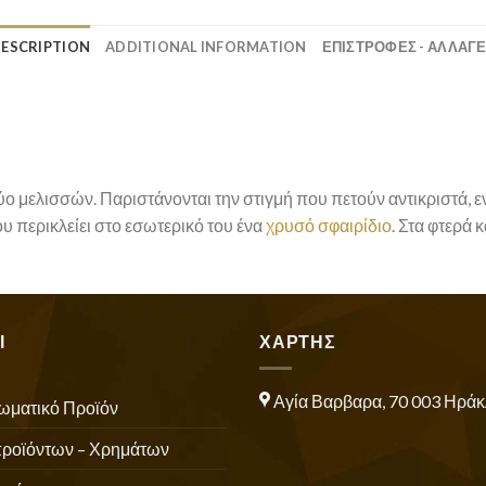
ESCRIPTION
ADDITIONAL INFORMATION
ΕΠΙΣΤΡΟΦΕΣ - ΑΛΛΑΓ
ύο μελισσών. Παριστάνονται την στιγμή που πετούν αντικριστά,
ου περικλείει στο εσωτερικό του ένα
χρυσό σφαιρίδιο
. Στα φτερά κ
Ι
ΧΑΡΤΗΣ
Αγία Βαρβαρα, 70 003 Ηράκ
ωματικό Προϊόν
προϊόντων – Χρημάτων