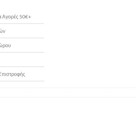
α Αγορές 50€+
ρών
Δώρου
 Επιστροφής