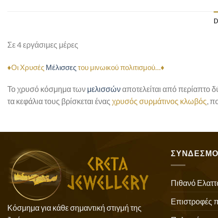
D
Σε 4 εργάσιμες μέρες
♦Οι Χρυσές
Μέλισσες
του μινωικού πολιτισμού…♦
Το χρυσό κόσμημα των
μελισσών
αποτελείται από περίαπτο δ
τα κεφάλια τους βρίσκεται ένας
χρυσός συρμάτινος κλωβός
, π
ΣΥΝΔΕΣΜΟ
Πιθανό Ελαττ
Επιστροφές 
Κόσμημα για κάθε σημαντική στιγμή της