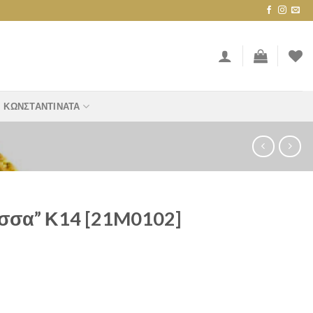
ΚΩΝΣΤΑΝΤΙΝΆΤΑ
ισσα” Κ14 [21M0102]
0102] quantity