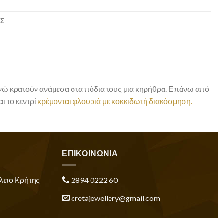
ΕΣ
 ενώ κρατούν ανάμεσα στα πόδια τους μια κηρήθρα. Επάνω από
αι το κεντρί
κρέμονται φλουριά με κοκκιδωτή διακόσμηση.
ΕΠΙΚΟΙΝΩΝΙΑ
λειο Κρήτης
2894 0222 60
cretajewellery@gmail.com