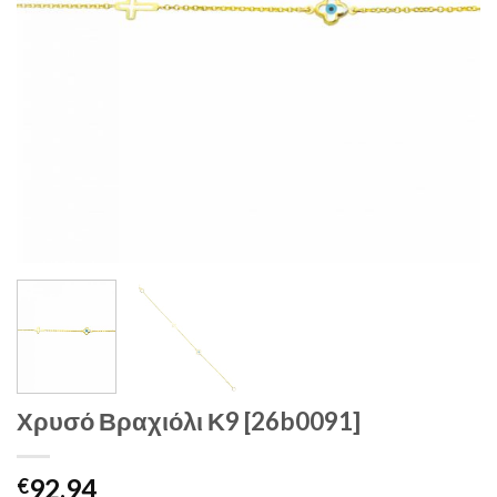
Χρυσό Βραχιόλι Κ9 [26b0091]
92.94
€