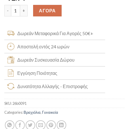
Χρυσό Βραχιόλι Κ9 [26b0091] quantity
ΑΓΟΡΑ
Δωρεάν Μεταφορικά Για Αγορές 50€+
Αποστολή εντός 24 ωρών
Δωρεάν Συσκευασία Δώρου
Εγγύηση Ποιότητας
Δυνατότητα Αλλαγής - Επιστροφής
SKU:
26b0091
Categories:
Βραχιόλια
,
Γυναικεία