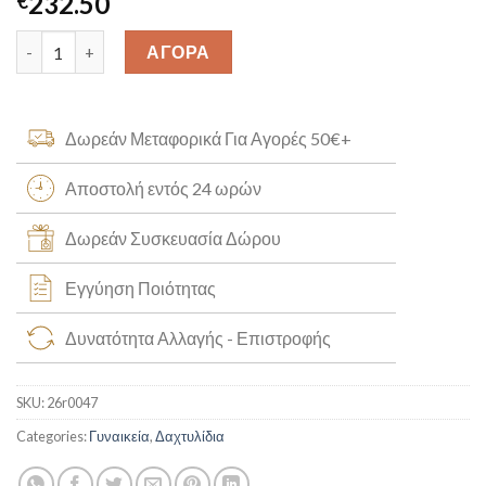
232.50
€
Χρυσό Δαχτυλίδι Blue London Κ14 [26r0047] quantity
ΑΓΟΡΑ
Δωρεάν Μεταφορικά Για Αγορές 50€+
Αποστολή εντός 24 ωρών
Δωρεάν Συσκευασία Δώρου
Εγγύηση Ποιότητας
Δυνατότητα Αλλαγής - Επιστροφής
SKU:
26r0047
Categories:
Γυναικεία
,
Δαχτυλίδια