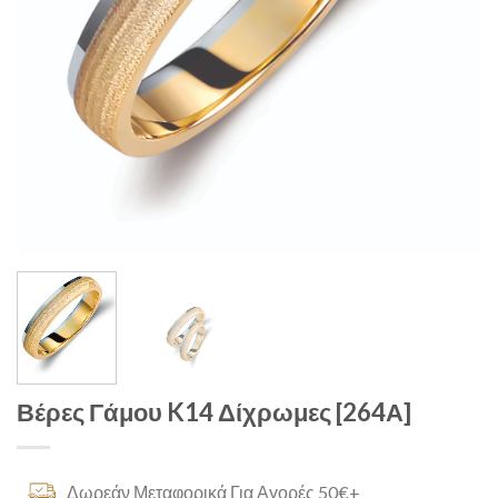
Βέρες Γάμου K14 Δίχρωμες [264Α]
Δωρεάν Μεταφορικά Για Αγορές 50€+