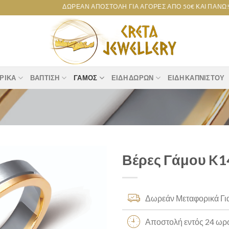
ΔΩΡΕΆΝ ΑΠΟΣΤΟΛΉ ΓΙΑ ΑΓΟΡΈΣ ΑΠΌ 50€ ΚΑΙ ΠΆΝΩ!
ΡΙΚΆ
ΒΆΠΤΙΣΗ
ΓΆΜΟΣ
ΕΊΔΗ ΔΏΡΩΝ
ΕΊΔΗ ΚΑΠΝΙΣΤΟΎ
Βέρες Γάμου K1
Add to
wishlist
Δωρεάν Μεταφορικά Γι
Αποστολή εντός 24 ω