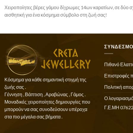
Χειροποίητες βέρες γάμου δίχρωμες 14ων καρατίων, σε δύο σχέ
αισθητική για ένα κόσμημα σύμβολο στη ζωή σας!
ΣΥΝΔΕΣΜΟ
Πιθανό Ελαττ
Επιστροφές 
Κόσμημα για κάθε σημαντική στιγμή της
Πολιτική απο
ζωής σας .
Γέννηση , Βάπτιση , Αραβώνας , Γάμος .
Ο λογαριασμό
Μοναδικές χειροποίητες δημιουργίες που
Γ.Ε.ΜΗ 0762
μπορούν να σας συνοδεύσουν υπέροχα
στα πιο μέγαλα σας βήματα .