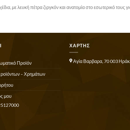
δια, με λευκή πέτρα ζιργκόν και ανατομία στο εσωτερικό τους γι
Ι
ΧΑΡΤΗΣ
Αγία Βαρβαρα, 70 003 Ηράκ
ωματικό Προϊόν
προϊόντων – Χρημάτων
ρρήτου
ς μου
25127000