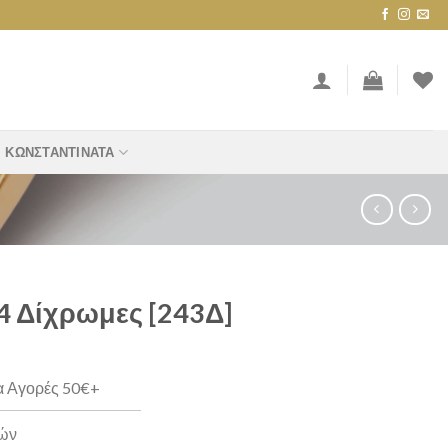
ΚΩΝΣΤΑΝΤΙΝΆΤΑ
4 Δίχρωμες [243Δ]
α Αγορές 50€+
ρών