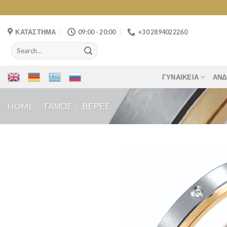
Skip
to
content
ΚΑΤΑΣΤΗΜΑ
09:00 - 20:00
+30 2894022260
Search
for:
ΓΥΝΑΙΚΕΊΑ
ΑΝΔ
HOME
/
ΓΆΜΟΣ
/
ΒΈΡΕΣ