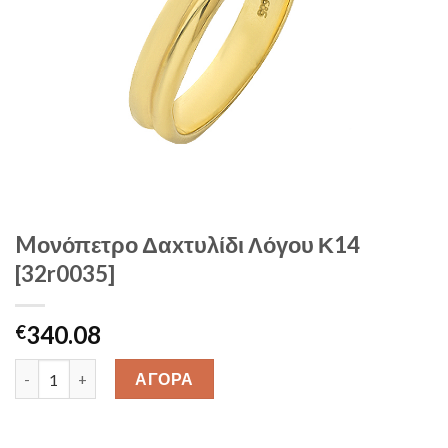
Mονόπετρο Δαxτυλίδι Λόγου Κ14
[32r0035]
340.08
€
Mονόπετρο Δαxτυλίδι Λόγου Κ14 [32r0035] quantity
ΑΓΟΡΑ