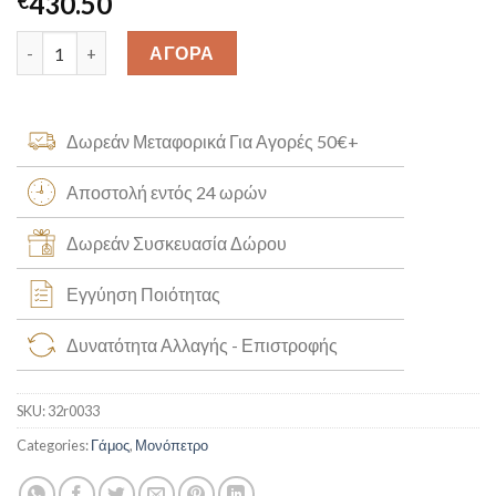
430.50
€
Χρυσό Μονόπετρο Δαχτυλίδι Λόγου Κ14 [32r0033] quantity
ΑΓΟΡΑ
Δωρεάν Μεταφορικά Για Αγορές 50€+
Αποστολή εντός 24 ωρών
Δωρεάν Συσκευασία Δώρου
Εγγύηση Ποιότητας
Δυνατότητα Αλλαγής - Επιστροφής
SKU:
32r0033
Categories:
Γάμος
,
Μονόπετρο