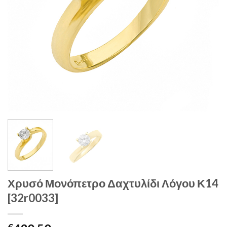
Χρυσό Μονόπετρο Δαχτυλίδι Λόγου Κ14
[32r0033]