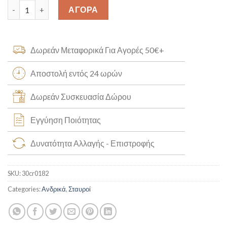
Σταυρός Χειροποίητος Κ14 [30cr0182] quantity
ΑΓΟΡΑ
Δωρεάν Μεταφορικά Για Αγορές 50€+
Αποστολή εντός 24 ωρών
Δωρεάν Συσκευασία Δώρου
Εγγύηση Ποιότητας
Δυνατότητα Αλλαγής - Επιστροφής
SKU:
30cr0182
Categories:
Ανδρικά
,
Σταυροί