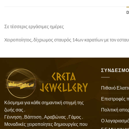
D
Σε τέσσερις εργάσιμες ημέρες
Xειροποίητος, δίχρωμος σταυρός 14ων καρατίων με τον εσταυ
ΣΥΝΔΕΣΜΟ
Πιθανό Ελαττ
Επιστροφές 
Κόσμημα για κάθε σημαντική στιγμή της
Πολιτική απο
ζωής σας .
Γέννηση , Βάπτιση , Αραβώνας , Γάμος .
Ο λογαριασμό
Μοναδικές χειροποίητες δημιουργίες που