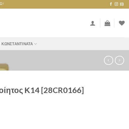
ΚΩΝΣΤΑΝΤΙΝΆΤΑ
οίητος Κ14 [28CR0166]
CR0166] quantity