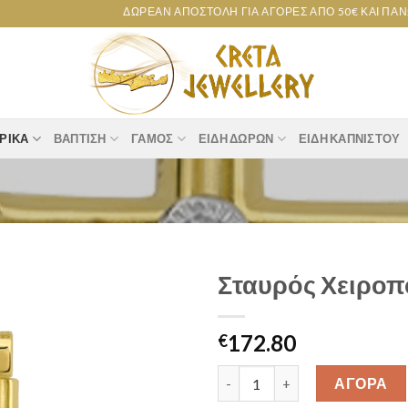
ΔΩΡΕΆΝ ΑΠΟΣΤΟΛΉ ΓΙΑ ΑΓΟΡΈΣ ΑΠΌ 50€ ΚΑΙ ΠΆΝΩ!
ΡΙΚΆ
ΒΆΠΤΙΣΗ
ΓΆΜΟΣ
ΕΊΔΗ ΔΏΡΩΝ
ΕΊΔΗ ΚΑΠΝΙΣΤΟΎ
Σταυρός Χειροπ
Add to
172.80
wishlist
€
Σταυρός Χειροποίητος Κ14 [28
ΑΓΟΡΑ