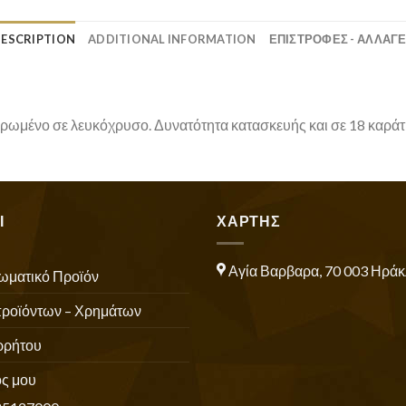
ESCRIPTION
ADDITIONAL INFORMATION
ΕΠΙΣΤΡΟΦΕΣ - ΑΛΛΑΓ
ρωμένο σε λευκόχρυσο. Δυνατότητα κατασκευής και σε 18 καράτι
Ι
ΧΑΡΤΗΣ
Αγία Βαρβαρα, 70 003 Ηράκ
ωματικό Προϊόν
προϊόντων – Χρημάτων
ρρήτου
ς μου