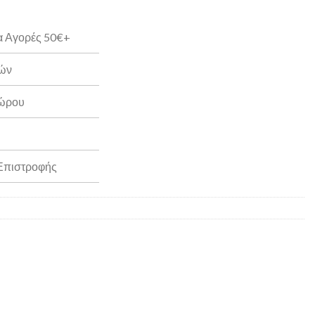
α Αγορές 50€+
ρών
Δώρου
 Επιστροφής