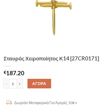
Σταυρός Χειροποίητος Κ14 [27CR0171]
187.20
€
Σταυρός Χειροποίητος Κ14 [27CR0171] quantity
ΑΓΟΡΑ
Δωρεάν Μεταφορικά Για Αγορές 50€+