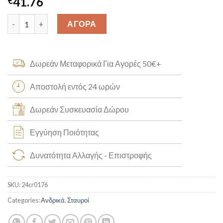
41.76
€
Μικρός Σταυρός Κ14 Χειροποίητος [24cr0176] quantity
ΑΓΟΡΑ
Δωρεάν Μεταφορικά Για Αγορές 50€+
Αποστολή εντός 24 ωρών
Δωρεάν Συσκευασία Δώρου
Εγγύηση Ποιότητας
Δυνατότητα Αλλαγής - Επιστροφής
SKU:
24cr0176
Categories:
Ανδρικά
,
Σταυροί