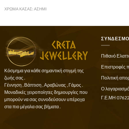
ΧΡΏΜΑ ΚΆΣΑΣ: ΑΣΗΜΊ
ΣΥΝΔΕΣΜΟ
Πιθανό Ελαττ
Επιστροφές 
Κόσμημα για κάθε σημαντική στιγμή της
Πολιτική απο
ζωής σας .
Γέννηση , Βάπτιση , Αραβώνας , Γάμος .
Ο λογαριασμό
Μοναδικές χειροποίητες δημιουργίες που
Γ.Ε.ΜΗ 0762
μπορούν να σας συνοδεύσουν υπέροχα
στα πιο μέγαλα σας βήματα .