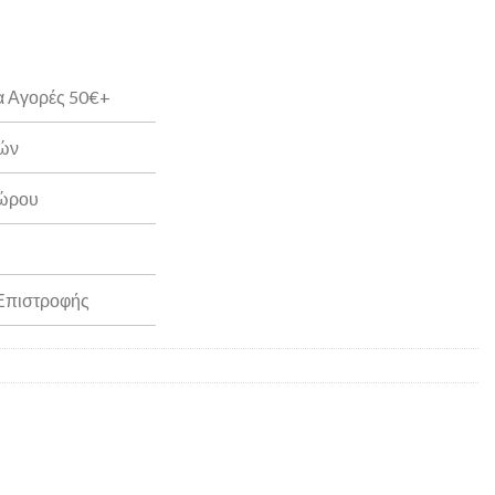
α Αγορές 50€+
ρών
Δώρου
 Επιστροφής