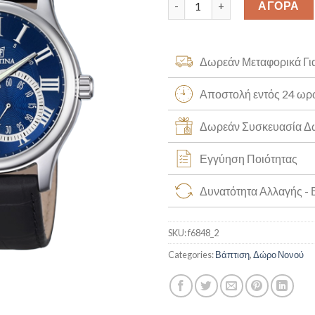
ΑΓΟΡΑ
Δωρεάν Μεταφορικά Γι
Αποστολή εντός 24 ω
Δωρεάν Συσκευασία 
Εγγύηση Ποιότητας
Δυνατότητα Αλλαγής -
SKU:
f6848_2
Categories:
Βάπτιση
,
Δώρο Νονού