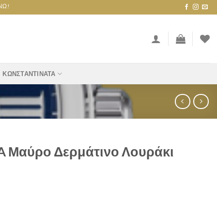
ΚΩΝΣΤΑΝΤΙΝΆΤΑ
A Μαύρο Δερμάτινο Λουράκι
τινο Λουράκι f6848_2 quantity