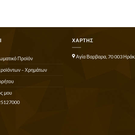
Ι
ΧΑΡΤΗΣ
Αγία Βαρβαρα, 70 003 Ηράκ
ωματικό Προϊόν
προϊόντων – Χρημάτων
ρρήτου
ς μου
25127000