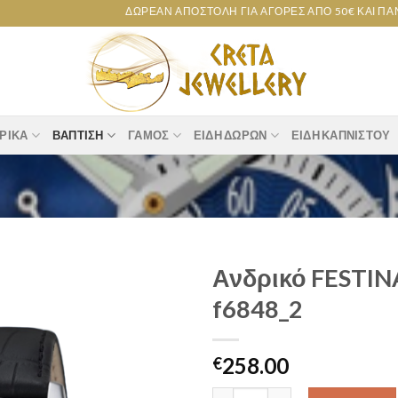
ΔΩΡΕΆΝ ΑΠΟΣΤΟΛΉ ΓΙΑ ΑΓΟΡΈΣ ΑΠΌ 50€ ΚΑΙ ΠΆΝΩ!
ΡΙΚΆ
ΒΆΠΤΙΣΗ
ΓΆΜΟΣ
ΕΊΔΗ ΔΏΡΩΝ
ΕΊΔΗ ΚΑΠΝΙΣΤΟΎ
Ανδρικό FESTIN
f6848_2
Add to
wishlist
258.00
€
Ανδρικό FESTINA Μαύρο Δερμά