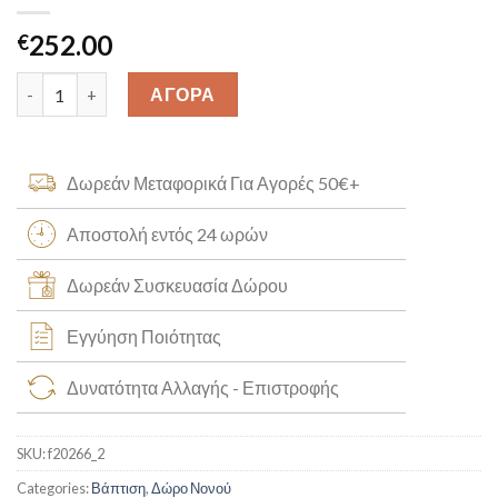
252.00
€
Aνδρικό Festina Bracelet f20266_2 quantity
ΑΓΟΡΑ
Δωρεάν Μεταφορικά Για Αγορές 50€+
Αποστολή εντός 24 ωρών
Δωρεάν Συσκευασία Δώρου
Εγγύηση Ποιότητας
Δυνατότητα Αλλαγής - Επιστροφής
SKU:
f20266_2
Categories:
Βάπτιση
,
Δώρο Νονού