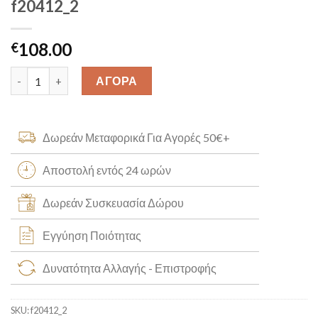
f20412_2
108.00
€
Γυναικείο Festina Boyfriend Crystals f20412_2 quantity
ΑΓΟΡΑ
Δωρεάν Μεταφορικά Για Αγορές 50€+
Αποστολή εντός 24 ωρών
Δωρεάν Συσκευασία Δώρου
Εγγύηση Ποιότητας
Δυνατότητα Αλλαγής - Επιστροφής
SKU:
f20412_2