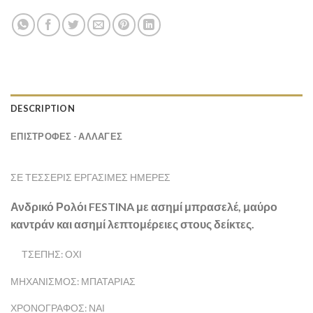
DESCRIPTION
ΕΠΙΣΤΡΟΦΕΣ - ΑΛΛΑΓΕΣ
ΣΕ ΤΈΣΣΕΡΙΣ ΕΡΓΆΣΙΜΕΣ ΗΜΈΡΕΣ
Ανδρικό Ρολόι FESTINA με ασημί μπρασελέ, μαύρο
καντράν και ασημί λεπτομέρειες στους δείκτες.
ΤΣΈΠΗΣ: ΌΧΙ
ΜΗΧΑΝΙΣΜΌΣ: ΜΠΑΤΑΡΊΑΣ
ΧΡΟΝΟΓΡΆΦΟΣ: ΝΑΙ