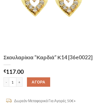
Σκουλαρίκια “Καρδιά” Κ14 [36e0022]
117.00
€
Σκουλαρίκια "Καρδιά" Κ14 [36e0022] quantity
ΑΓΟΡΑ
Δωρεάν Μεταφορικά Για Αγορές 50€+