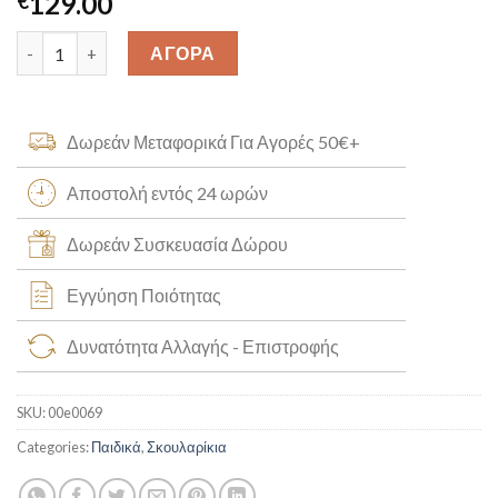
129.00
€
Καρφωτά Σκουλαρίκια "Πεταλούδα" K14 [00e0069] quantity
ΑΓΟΡΑ
Δωρεάν Μεταφορικά Για Αγορές 50€+
Αποστολή εντός 24 ωρών
Δωρεάν Συσκευασία Δώρου
Εγγύηση Ποιότητας
Δυνατότητα Αλλαγής - Επιστροφής
SKU:
00e0069
Categories:
Παιδικά
,
Σκουλαρίκια