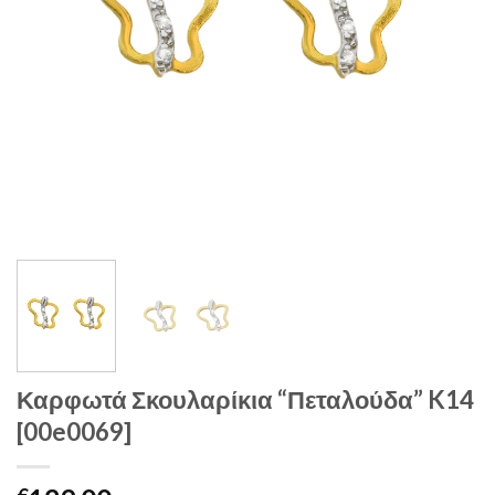
Καρφωτά Σκουλαρίκια “Πεταλούδα” K14
[00e0069]