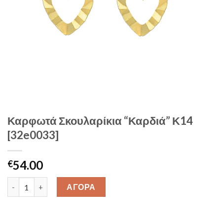
Καρφωτά Σκουλαρίκια “Καρδιά” Κ14
[32e0033]
54.00
€
Καρφωτά Σκουλαρίκια "Καρδιά" Κ14 [32e0033] quantity
ΑΓΟΡΑ