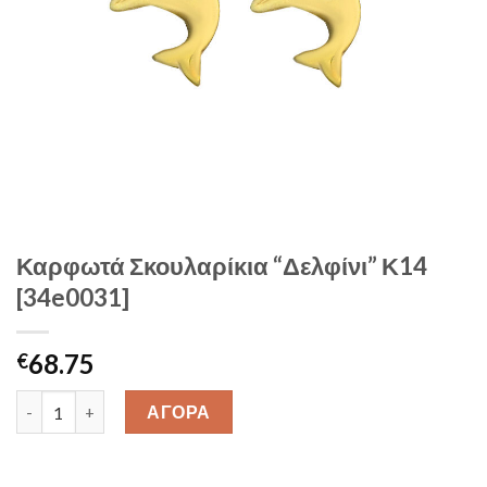
Καρφωτά Σκουλαρίκια “Δελφίνι” Κ14
[34e0031]
68.75
€
Καρφωτά Σκουλαρίκια "Δελφίνι" Κ14 [34e0031] quantity
ΑΓΟΡΑ