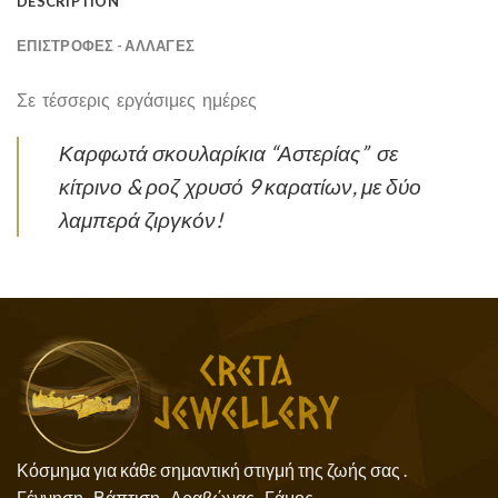
DESCRIPTION
ΕΠΙΣΤΡΟΦΕΣ - ΑΛΛΑΓΕΣ
Σε τέσσερις εργάσιμες ημέρες
Καρφωτά σκουλαρίκια “Αστερίας” σε
κίτρινο & ροζ χρυσό 9 καρατίων, με δύο
λαμπερά ζιργκόν!
Κόσμημα για κάθε σημαντική στιγμή της ζωής σας .
Γέννηση , Βάπτιση , Αραβώνας , Γάμος .