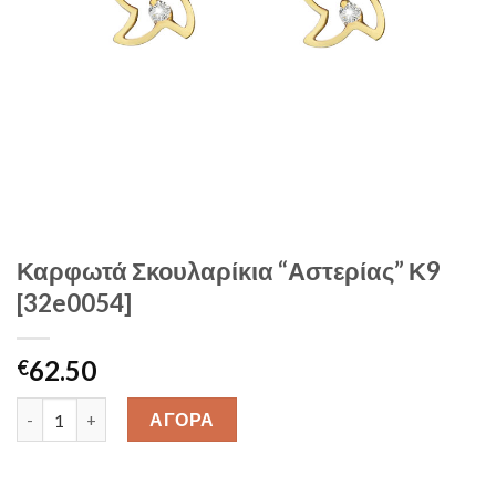
Καρφωτά Σκουλαρίκια “Αστερίας” Κ9
[32e0054]
62.50
€
Καρφωτά Σκουλαρίκια "Αστερίας" Κ9 [32e0054] quantity
ΑΓΟΡΑ