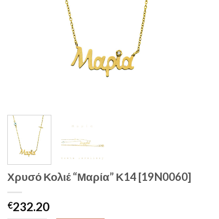
Χρυσό Κολιέ “Μαρία” Κ14 [19N0060]
232.20
€