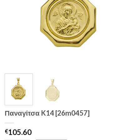
Παναγίτσα K14 [26m0457]
105.60
€