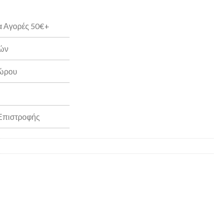
α Αγορές 50€+
ρών
Δώρου
 Επιστροφής