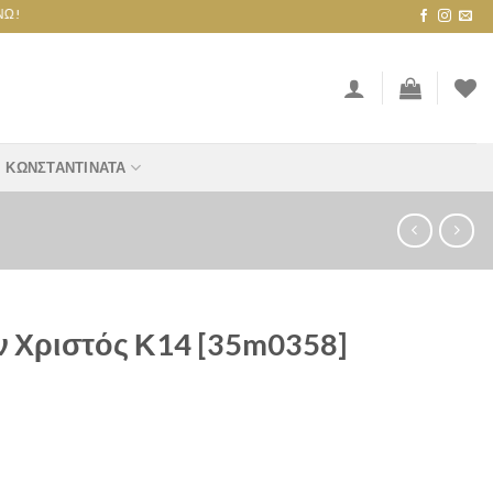
ΚΩΝΣΤΑΝΤΙΝΆΤΑ
ν Χριστός Κ14 [35m0358]
[35m0358] quantity