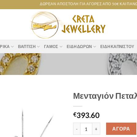
ΔΩΡΕΆΝ ΑΠΟΣΤΟΛΉ ΓΙΑ ΑΓΟΡΈΣ ΑΠΌ 50€ ΚΑΙ ΠΆΝΩ!
ΡΙΚΆ
ΒΆΠΤΙΣΗ
ΓΆΜΟΣ
ΕΊΔΗ ΔΏΡΩΝ
ΕΊΔΗ ΚΑΠΝΙΣΤΟΎ
Μενταγιόν Πετα
Add to
393.60
wishlist
€
Μενταγιόν Πεταλούδα K14 [25
ΑΓΟΡΑ