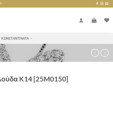
ΚΩΝΣΤΑΝΤΙΝΆΤΑ
λούδα K14 [25M0150]
M0150] quantity