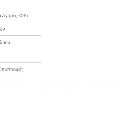
α Αγορές 50€+
ρών
Δώρου
 Επιστροφής