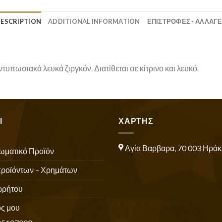
ESCRIPTION
ADDITIONAL INFORMATION
ΕΠΙΣΤΡΟΦΕΣ - ΑΛΛΑΓ
υπωσιακά λευκά ζιργκόν. Διατίθεται σε κίτρινο και λευκό.
Ι
ΧΑΡΤΗΣ
Αγία Βαρβαρα, 70 003 Ηράκ
ωματικό Προϊόν
προϊόντων – Χρημάτων
ρρήτου
ς μου