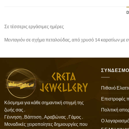
D
Σε τέσσερις εργάσιμες ημέρες
Μενταγιόν σε σχήμα πεταλούδας, από χρυσό 14 καρατίων με εντ
ΣΥΝΔΕΣΜΟ
Πιθανό Ελαττ
Επιστροφές 
Κόσμημα για κάθε σημαντική στιγμή της
Πολιτική απο
ζωής σας .
Γέννηση , Βάπτιση , Αραβώνας , Γάμος .
Ο λογαριασμό
Μοναδικές χειροποίητες δημιουργίες που