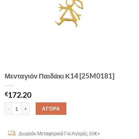
Μενταγιόν Παιδάκι Κ14 [25M0181]
172.20
€
Μενταγιόν Παιδάκι Κ14 [25M0181] quantity
ΑΓΟΡΑ
Δωρεάν Μεταφορικά Για Αγορές 50€+