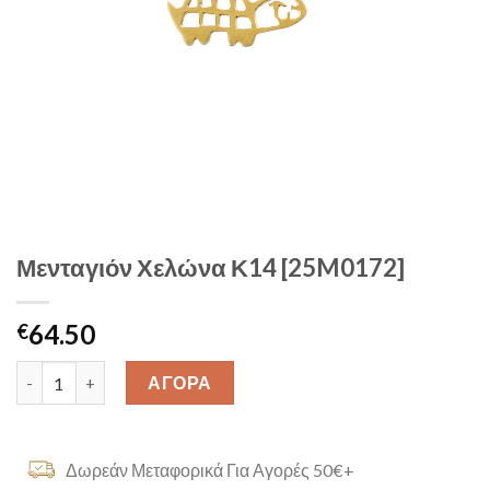
Μενταγιόν Χελώνα Κ14 [25M0172]
64.50
€
Μενταγιόν Χελώνα Κ14 [25M0172] quantity
ΑΓΟΡΑ
Δωρεάν Μεταφορικά Για Αγορές 50€+