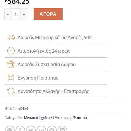
584.25
€
Δίσκος Φαιστού με Μαίανδρο K14 [14m0454] quantity
ΑΓΟΡΑ
Δωρεάν Μεταφορικά Για Αγορές 50€+
Αποστολή εντός 24 ωρών
Δωρεάν Συσκευασία Δώρου
Εγγύηση Ποιότητας
Δυνατότητα Αλλαγής - Επιστροφής
SKU:
14m0454
Categories:
Μινωικό Σχέδιο
,
Ο Δίσκος της Φαιστού