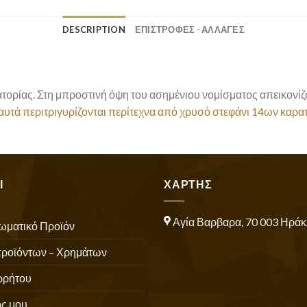
DESCRIPTION
ΕΠΙΣΤΡΟΦΕΣ - ΑΛΛΑΓΕΣ
τορίας. Στη μπροστινή όψη του ασημένιου νομίσματος απεικονίζο
αυτά περιτριγυρίζονται περίτεχνα από χρυσό στεφάνι 14ων καρα
Ι
ΧΑΡΤΗΣ
Αγία Βαρβαρα, 70 003 Ηράκ
ωματικό Προϊόν
προϊόντων – Χρημάτων
ρρήτου
ς μου