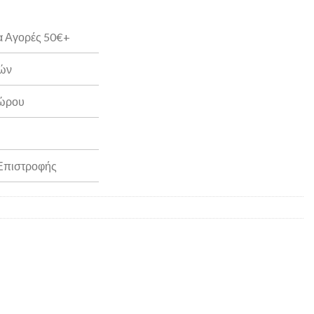
α Αγορές 50€+
ρών
Δώρου
 Επιστροφής