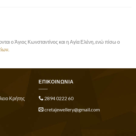
νται ο Άγιος Κωνσταντίνος και η Αγία Ελένη, ενώ πίσω ο
τίων.
ΕΠΙΚΟΙΝΩΝΙΑ
λειο Κρήτης
2894 0222 60
cretajewellery@gmail.com