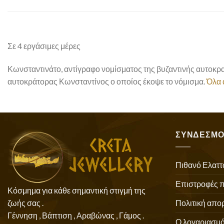
Σε 4 εργάσιμες μέρες
Κωνσταντινάτο, αντίγραφο νομίσματος της βυζαντινής αυτοκρα
αυτοκράτορας Κωνσταντίνος ο οποίος έκοψε το νόμισμα.
Όλα 
ΣΥΝΔΕΣΜΟ
Πιθανό Ελαττ
Επιστροφές 
Κόσμημα για κάθε σημαντική στιγμή της
Πολιτική απο
ζωής σας .
Γέννηση , Βάπτιση , Αραβώνας , Γάμος .
Ο λογαριασμό