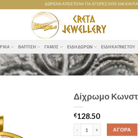
ΔΩΡΕΆΝ ΑΠΟΣΤΟΛΉ ΓΙΑ ΑΓΟΡΈΣ ΑΠΌ 50€ ΚΑΙ ΠΆΝΩ!
ΡΙΚΆ
ΒΆΠΤΙΣΗ
ΓΆΜΟΣ
ΕΊΔΗ ΔΏΡΩΝ
ΕΊΔΗ ΚΑΠΝΙΣΤΟΎ
Δίχρωμο Κωνστα
Add to
128.50
wishlist
€
Δίχρωμο Κωνσταντινάτο Κ14 [
ΑΓΟΡΑ