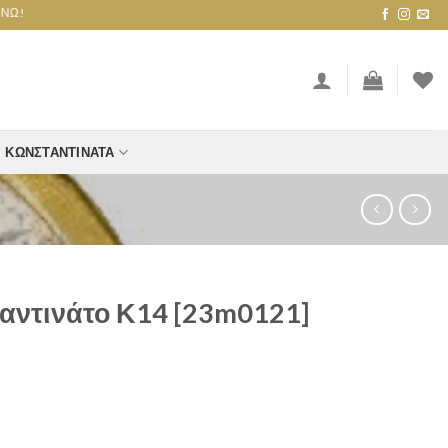
ΚΩΝΣΤΑΝΤΙΝΆΤΑ
ντινάτο Κ14 [23m0121]
23m0121] quantity