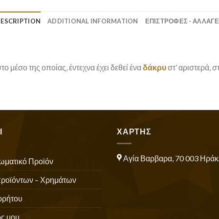
ESCRIPTION
ADDITIONAL INFORMATION
ΕΠΙΣΤΡΟΦΕΣ - ΑΛΛΑΓ
ο μέσο της οποίας, έντεχνα έχει δεθεί ένα
δάκρυ
στ’ αριστερά, σ
Ι
ΧΑΡΤΗΣ
Αγία Βαρβαρα, 70 003 Ηράκ
ωματικό Προϊόν
προϊόντων – Χρημάτων
ρρήτου
ς μου