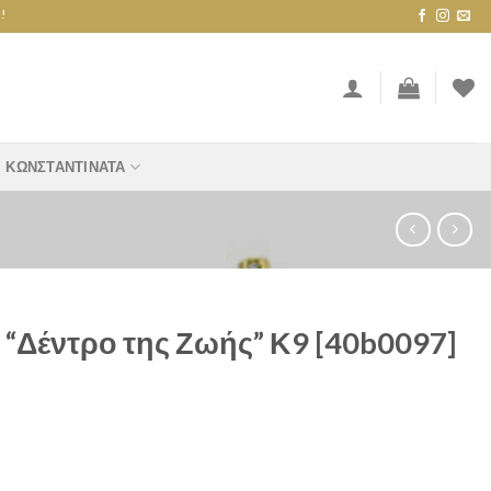
ΚΩΝΣΤΑΝΤΙΝΆΤΑ
“Δέντρο της Ζωής” Κ9 [40b0097]
ωής" Κ9 [40b0097] quantity