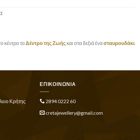
ΕΣ
το κέντρο το
Δέντρο της Ζωής
και στα δεξιά ένα
σταυρουδάκι
.
ΕΠΙΚΟΙΝΩΝΙΑ
λειο Κρήτης
2894 0222 60
cretajewellery@gmail.com