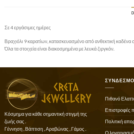
D
Σε 4 εργάσιμες ημέρες
Βραχιόλι 9 καρατίων, κατασκευασμένο από ανθεκτική καδένα στ
Όλα τα στοιχεία είναι διακοσμημένα με λευκά ζιργκόν.
ΣΥΝΔΕΣΜΟ
Πιθανό Ελαττ
Επιστροφές 
Κόσμημα για κάθε σημαντική στιγμή της
Πολιτική απο
ζωής σας .
Γέννηση , Βάπτιση , Αραβώνας , Γάμος .
Ο λογαριασμό