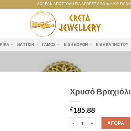
ΔΩΡΕΆΝ ΑΠΟΣΤΟΛΉ ΓΙΑ ΑΓΟΡΈΣ ΑΠΌ 50€ ΚΑΙ ΠΆΝΩ!
ΡΙΚΆ
ΒΆΠΤΙΣΗ
ΓΆΜΟΣ
ΕΊΔΗ ΔΏΡΩΝ
ΕΊΔΗ ΚΑΠΝΙΣΤΟΎ
Χρυσό Βραχιόλι 
Add to
185.88
wishlist
€
Χρυσό Βραχιόλι "Δέντρο της Ζ
ΑΓΟΡΑ