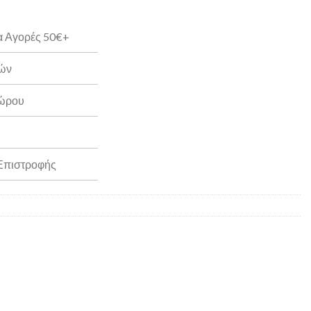
α Αγορές 50€+
ρών
Δώρου
 Επιστροφής