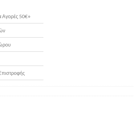
α Αγορές 50€+
ρών
Δώρου
 Επιστροφής