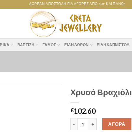
ΔΩΡΕΆΝ ΑΠΟΣΤΟΛΉ ΓΙΑ ΑΓΟΡΈΣ ΑΠΌ 50€ ΚΑΙ ΠΆΝΩ!
ΡΙΚΆ
ΒΆΠΤΙΣΗ
ΓΆΜΟΣ
ΕΊΔΗ ΔΏΡΩΝ
ΕΊΔΗ ΚΑΠΝΙΣΤΟΎ
Χρυσό Βραχιόλι
Add to
102.60
wishlist
€
Χρυσό Βραχιόλι Μπλε Μάτι Κ14
ΑΓΟΡΑ