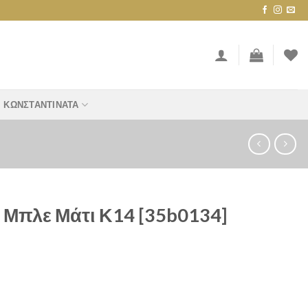
ΚΩΝΣΤΑΝΤΙΝΆΤΑ
 Μπλε Μάτι Κ14 [35b0134]
 [35b0134] quantity