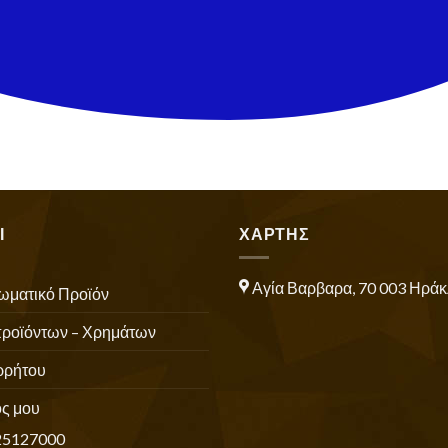
Ι
ΧΑΡΤΗΣ
Αγία Βαρβαρα, 70 003 Ηράκ
ωματικό Προϊόν
προϊόντων – Χρημάτων
ρρήτου
ς μου
25127000