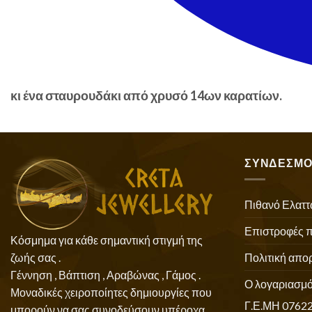
κι ένα σταυρουδάκι από χρυσό 14ων καρατίων.
ΣΥΝΔΕΣΜΟ
Πιθανό Ελαττ
Επιστροφές 
Κόσμημα για κάθε σημαντική στιγμή της
Πολιτική απο
ζωής σας .
Γέννηση , Βάπτιση , Αραβώνας , Γάμος .
Ο λογαριασμό
Μοναδικές χειροποίητες δημιουργίες που
Γ.Ε.ΜΗ 0762
μπορούν να σας συνοδεύσουν υπέροχα