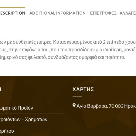
ESCRIPTION
ADDITIONAL INFORMATION
ΕΠΙΣΤΡΟΦΕΣ - ΑΛΛΑΓ
ίων με συνθετικές πέτρες. Κατασκευασμένος από 2 επίπεδα χρυσ
υς, στην επιφάνεια του, που του προσδίδουν μια ιδιαίτερη, μοντ
αθημερινό σας φυλακτό, συνδυάζοντας ομορφιά και ποιότητα.
Ι
ΧΑΡΤΗΣ
Αγία Βαρβαρα, 70 003 Ηράκ
ωματικό Προϊόν
προϊόντων – Χρημάτων
ρρήτου