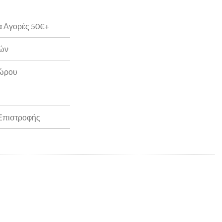
α Αγορές 50€+
ρών
Δώρου
 Επιστροφής