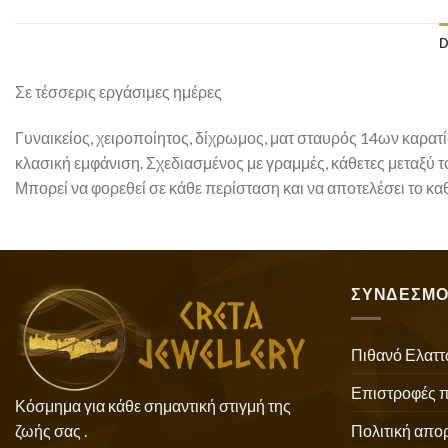
D
Σε τέσσερις εργάσιμες ημέρες
Γυναικείος, χειροποίητος, δίχρωμος, ματ σταυρός 14ων καρατ
κλασική εμφάνιση. Σχεδιασμένος με γραμμές, κάθετες μεταξύ το
Μπορεί να φορεθεί σε κάθε περίσταση και να αποτελέσει το κ
ΣΥΝΔΕΣΜΟ
Πιθανό Ελαττ
Επιστροφές 
Κόσμημα για κάθε σημαντική στιγμή της
Πολιτική απο
ζωής σας .