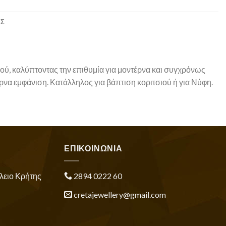
ΕΣ
ού, καλύπτοντας την επιθυμία για μοντέρνα και συγχρόνως
έρνα εμφάνιση. Κατάλληλος για βάπτιση κοριτσιού ή για Νύφη.
ΕΠΙΚΟΙΝΩΝΙΑ
λειο Κρήτης
2894 0222 60
cretajewellery@gmail.com