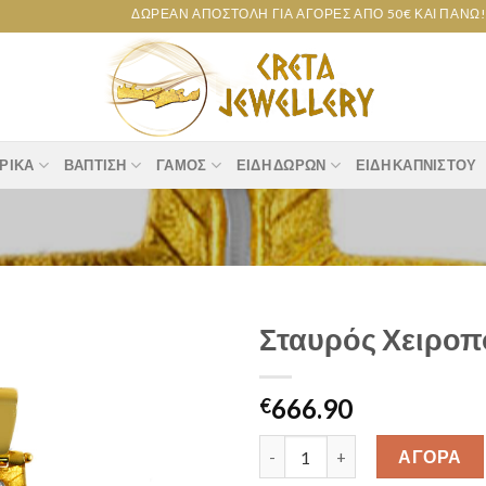
ΔΩΡΕΆΝ ΑΠΟΣΤΟΛΉ ΓΙΑ ΑΓΟΡΈΣ ΑΠΌ 50€ ΚΑΙ ΠΆΝΩ!
ΡΙΚΆ
ΒΆΠΤΙΣΗ
ΓΆΜΟΣ
ΕΊΔΗ ΔΏΡΩΝ
ΕΊΔΗ ΚΑΠΝΙΣΤΟΎ
Σταυρός Χειροπ
Add to
666.90
wishlist
€
Σταυρός Χειροποίητος Κ14 [04
ΑΓΟΡΑ