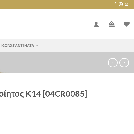
ΚΩΝΣΤΑΝΤΙΝΆΤΑ
οίητος Κ14 [04CR0085]
CR0085] quantity