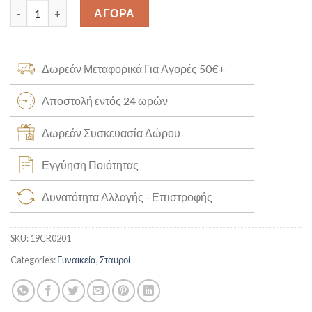
Ροζ Χρυσός Σταυρός Κ14 [19CR0201] quantity
ΑΓΟΡΑ
Δωρεάν Μεταφορικά Για Αγορές 50€+
Αποστολή εντός 24 ωρών
Δωρεάν Συσκευασία Δώρου
Εγγύηση Ποιότητας
Δυνατότητα Αλλαγής - Επιστροφής
SKU:
19CR0201
Categories:
Γυναικεία
,
Σταυροί