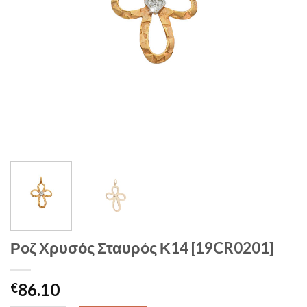
Ροζ Χρυσός Σταυρός Κ14 [19CR0201]
86.10
€