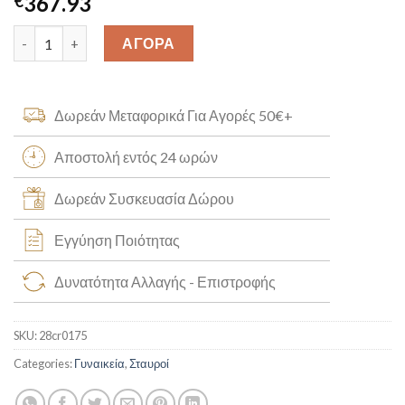
367.93
€
Δίχρωμος Σταυρός Χειροποίητος Κ14 [28cr0175] quantity
ΑΓΟΡΑ
Δωρεάν Μεταφορικά Για Αγορές 50€+
Αποστολή εντός 24 ωρών
Δωρεάν Συσκευασία Δώρου
Εγγύηση Ποιότητας
Δυνατότητα Αλλαγής - Επιστροφής
SKU:
28cr0175
Categories:
Γυναικεία
,
Σταυροί