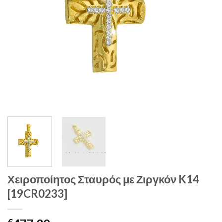
Χειροποίητος Σταυρός με Ζιργκόν K14
[19CR0233]