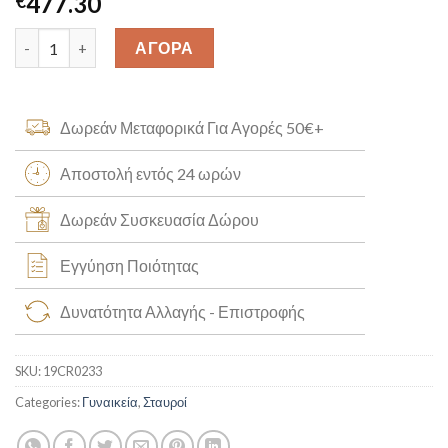
477.30
€
Χειροποίητος Σταυρός με Ζιργκόν K14 [19CR0233] quantity
ΑΓΟΡΑ
Δωρεάν Μεταφορικά Για Αγορές 50€+
Αποστολή εντός 24 ωρών
Δωρεάν Συσκευασία Δώρου
Εγγύηση Ποιότητας
Δυνατότητα Αλλαγής - Επιστροφής
SKU:
19CR0233
Categories:
Γυναικεία
,
Σταυροί