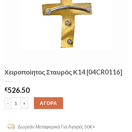
Χειροποίητος Σταυρός Κ14 [04CR0116]
526.50
€
Χειροποίητος Σταυρός Κ14 [04CR0116] quantity
ΑΓΟΡΑ
Δωρεάν Μεταφορικά Για Αγορές 50€+