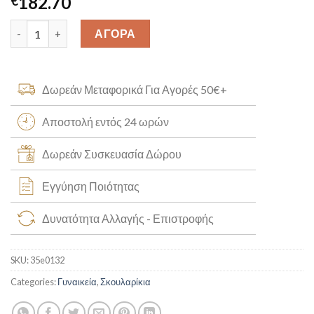
182.70
€
Σκουλαρίκια με Μικρά Μαργαριτάρια Κ14 [35e0132] quantity
ΑΓΟΡΑ
Δωρεάν Μεταφορικά Για Αγορές 50€+
Αποστολή εντός 24 ωρών
Δωρεάν Συσκευασία Δώρου
Εγγύηση Ποιότητας
Δυνατότητα Αλλαγής - Επιστροφής
SKU:
35e0132
Categories:
Γυναικεία
,
Σκουλαρίκια