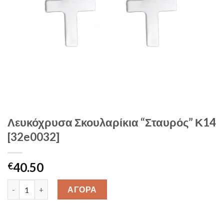
Λευκόχρυσα Σκουλαρίκια “Σταυρός” Κ14
[32e0032]
40.50
€
Λευκόχρυσα Σκουλαρίκια "Σταυρός" Κ14 [32e0032] quantity
ΑΓΟΡΑ