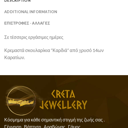
DESCRIPTION
ADDITIONAL INFORMATION
ΕΠΙΣΤΡΟΦΕΣ - ΑΛΛΑΓΕΣ
Σε τέσσερις εργάσιμες ημέρες
Κρεμαστά σκουλαρίκια “Καρδιά” από χρυσό 14ων
Καρατίων.
Κόσμημα για κάθε σημαντική στιγμή της ζωής σας .
Γέννηση , Βάπτιση , Αραβώνας , Γάμος .