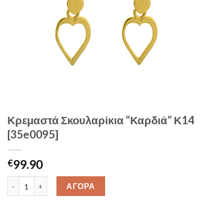
Κρεμαστά Σκουλαρίκια “Καρδιά” Κ14
[35e0095]
99.90
€
Κρεμαστά Σκουλαρίκια "Καρδιά" Κ14 [35e0095] quantity
ΑΓΟΡΑ