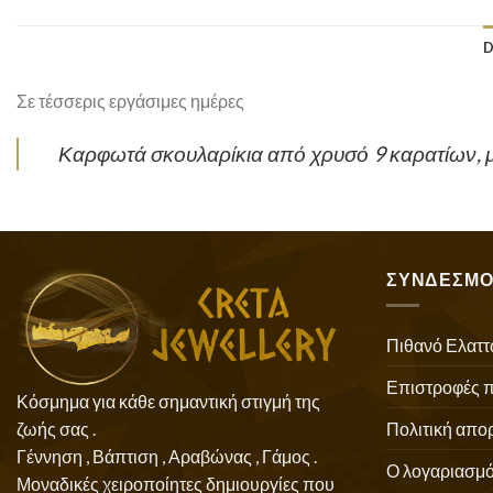
D
Σε τέσσερις εργάσιμες ημέρες
Καρφωτά σκουλαρίκια από χρυσό 9 καρατίων, μ
ΣΥΝΔΕΣΜΟ
Πιθανό Ελαττ
Επιστροφές 
Κόσμημα για κάθε σημαντική στιγμή της
Πολιτική απο
ζωής σας .
Γέννηση , Βάπτιση , Αραβώνας , Γάμος .
Ο λογαριασμό
Μοναδικές χειροποίητες δημιουργίες που