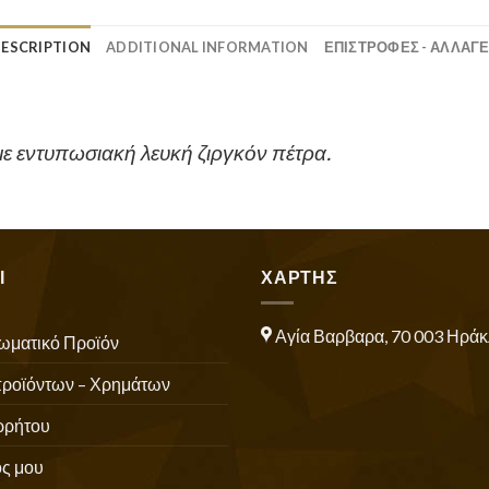
ESCRIPTION
ADDITIONAL INFORMATION
ΕΠΙΣΤΡΟΦΕΣ - ΑΛΛΑΓ
ε εντυπωσιακή λευκή ζιργκόν πέτρα.
Ι
ΧΑΡΤΗΣ
Αγία Βαρβαρα, 70 003 Ηράκ
ωματικό Προϊόν
προϊόντων – Χρημάτων
ρρήτου
ς μου