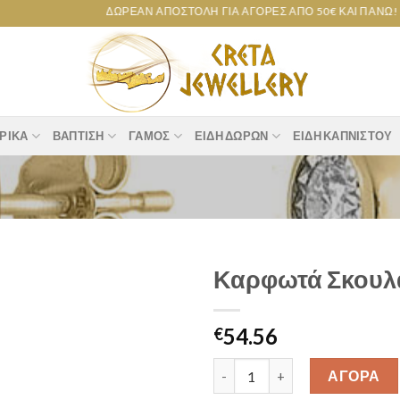
ΔΩΡΕΆΝ ΑΠΟΣΤΟΛΉ ΓΙΑ ΑΓΟΡΈΣ ΑΠΌ 50€ ΚΑΙ ΠΆΝΩ!
ΡΙΚΆ
ΒΆΠΤΙΣΗ
ΓΆΜΟΣ
ΕΊΔΗ ΔΏΡΩΝ
ΕΊΔΗ ΚΑΠΝΙΣΤΟΎ
Καρφωτά Σκουλα
Add to
54.56
wishlist
€
Καρφωτά Σκουλαρίκια Ζιργκόν 
ΑΓΟΡΑ