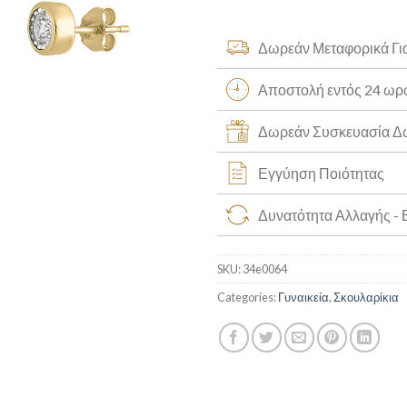
Δωρεάν Μεταφορικά Γι
Αποστολή εντός 24 ω
Δωρεάν Συσκευασία 
Εγγύηση Ποιότητας
Δυνατότητα Αλλαγής -
SKU:
34e0064
Categories:
Γυναικεία
,
Σκουλαρίκια