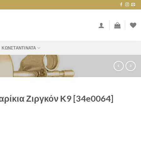
ΚΩΝΣΤΑΝΤΙΝΆΤΑ
ρίκια Ζιργκόν Κ9 [34e0064]
Κ9 [34e0064] quantity