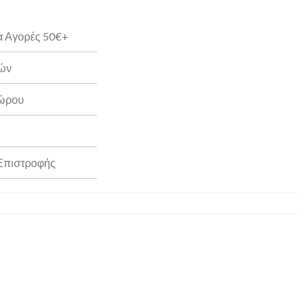
α Αγορές 50€+
ρών
Δώρου
 Επιστροφής