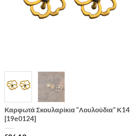
Καρφωτά Σκουλαρίκια “Λουλούδια” Κ14
[19e0124]