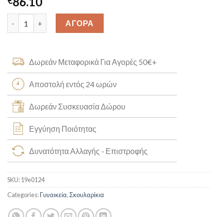
86.10
€
Καρφωτά Σκουλαρίκια “Λουλούδια” Κ14 [19e0124] quantity
ΑΓΟΡΑ
Δωρεάν Μεταφορικά Για Αγορές 50€+
Αποστολή εντός 24 ωρών
Δωρεάν Συσκευασία Δώρου
Εγγύηση Ποιότητας
Δυνατότητα Αλλαγής - Επιστροφής
SKU:
19e0124
Categories:
Γυναικεία
,
Σκουλαρίκια