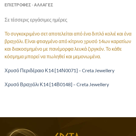
ΕΠΙΣΤΡΟΦΕΣ - ΑΛΛΑΓΕΣ
Σε τέσσερις εργάσιμες ημέρες
Το συγκεκριμένο σετ αποτελείται από ένα διπλό κολιέ και ένα
βραχιόλι. Είναι φτιαγμένο από κίτρινο χρυσό 14ων καρατίων
και διακοσμημένο με πανέμορφα λευκά ζιργκόν. Το κάθε
κόσμημα μπορεί να πωληθεί και μεμονωμένα.
Χρυσό Περιδέραιο Κ14 [14Ν0071] – Creta Jewellery
Χρυσό Βραχιόλι Κ14 [14Β0148] – Creta Jewellery